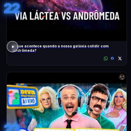
22
O que acontece quando a nossa galáxia colidir com
Andrômeda?
23