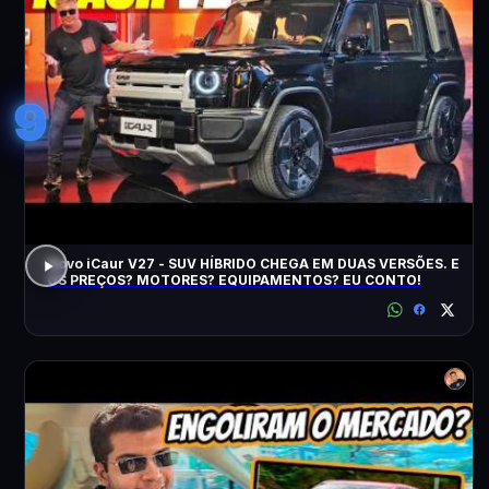
9
Novo iCaur V27 - SUV HÍBRIDO CHEGA EM DUAS VERSÕES. E
OS PREÇOS? MOTORES? EQUIPAMENTOS? EU CONTO!