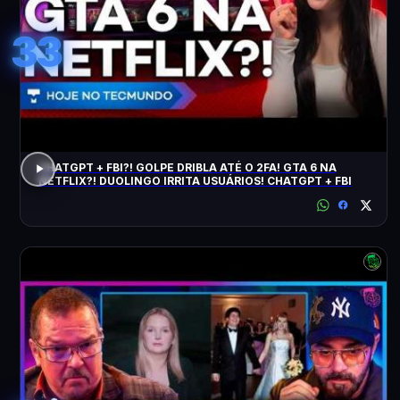
33
CHATGPT + FBI?! GOLPE DRIBLA ATÉ O 2FA! GTA 6 NA
NETFLIX?! DUOLINGO IRRITA USUÁRIOS! CHATGPT + FBI