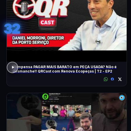
32
Compensa PAGAR MAIS BARATO em PEÇA USADA? Não é
desmanche!! QRCast com Renova Ecopeças | T2 - EP2