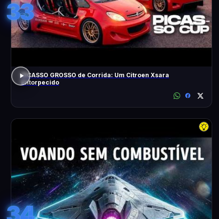
33
PICASSO GROSSO de Corrida: Um Citroen Xsara
Entorpecido
34