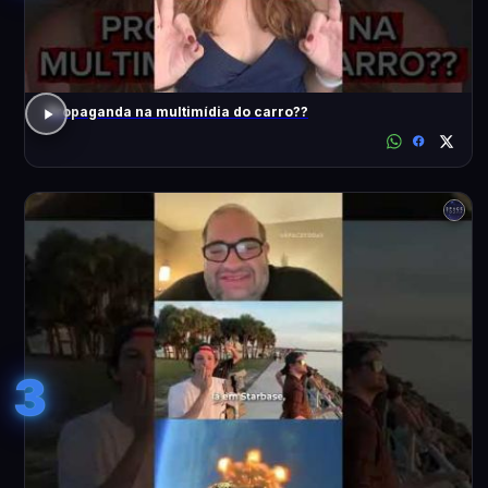
Propaganda na multimídia do carro??
3