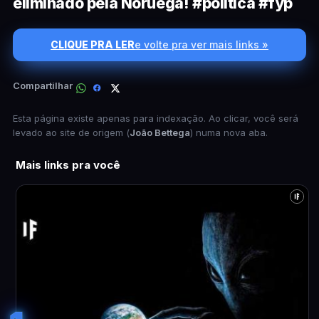
eliminado pela Noruega! #política #fyp
CLIQUE PRA LER
e volte pra ver mais links »
Compartilhar
Esta página existe apenas para indexação. Ao clicar, você será
levado ao site de origem (
João Bettega
) numa nova aba.
Mais links pra você