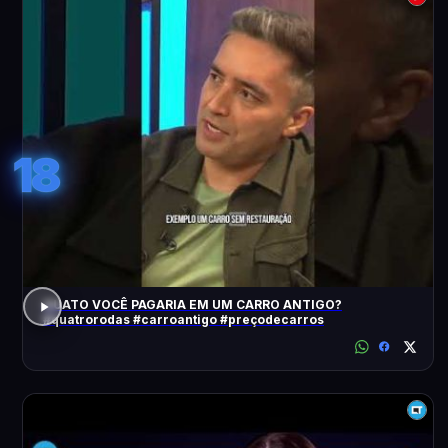
18
QUATO VOCÊ PAGARIA EM UM CARRO ANTIGO?
#quatrorodas #carroantigo #preçodecarros