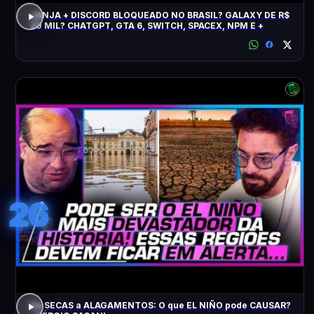
JANJA + DISCORD BLOQUEADO NO BRASIL? GALAXY DE R$
20 MIL? CHATGPT, GTA 6, SWITCH, SPACEX, NPM E +
26
De SECAS a ALAGAMENTOS: O que EL NIÑO pode CAUSAR?