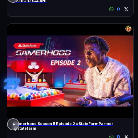
- SÉRGIO SACANI
27
Gamerhood Season 5 Episode 2 #StateFarmPartner
@statefarm