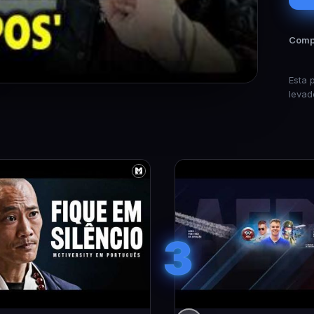
Compa
Esta 
levad
3