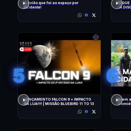
O avião que foi ao espaço por
FOQUE 
Acidente!
– A DIS
5
6
LANÇAMENTO FALCON 9 + IMPACTO
Quem a
NA LUA!!!! | MISSÃO BLUEBIRD 11 TO 13
"comido" por
COM WI