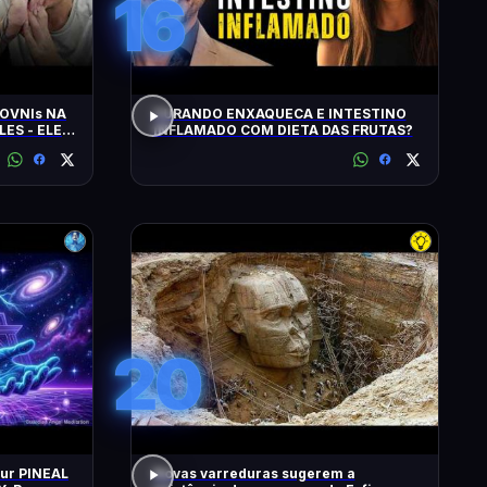
16
OVNIs NA
CURANDO ENXAQUECA E INTESTINO
LES - ELES
INFLAMADO COM DIETA DAS FRUTAS?
MINUTOS'
20
our PINEAL
Novas varreduras sugerem a