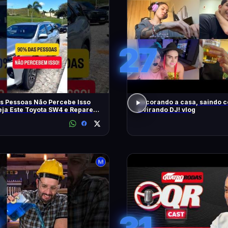
27
s Pessoas Não Percebe Isso
decorando a casa, saindo 
eja Este Toyota SW4 e Repare
e virando DJ! vlog
m