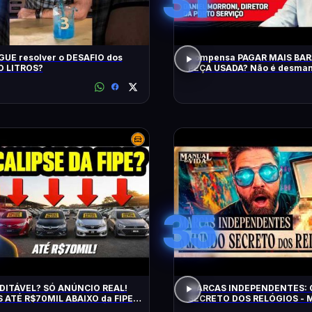
31
UE resolver o DESAFIO dos
Compensa PAGAR MAIS BA
 LITROS?
PEÇA USADA? Não é desman
QRCast com Renova Ecopeça
EP2
35
DITÁVEL? SÓ ANÚNCIO REAL!
MARCAS INDEPENDENTES:
 ATÉ R$70MIL ABAIXO da FIPE:
SECRETO DOS RELÓGIOS - M
S DE MANTER e CONFIÁVEIS!
Vida #011