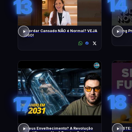
14
13
Acordar Cansado NÃO é Normal? VEJA
ISSO!
18
17
Adeus Envelhecimento? A Revolução
TESTE: