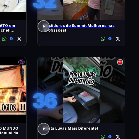
32
RATO em
Bastidores do Summit Mulheres nas
che!!
Profissões!
s | T2 -
36
 O MUNDO
Porta Luvas Mais Diferente!
anual da