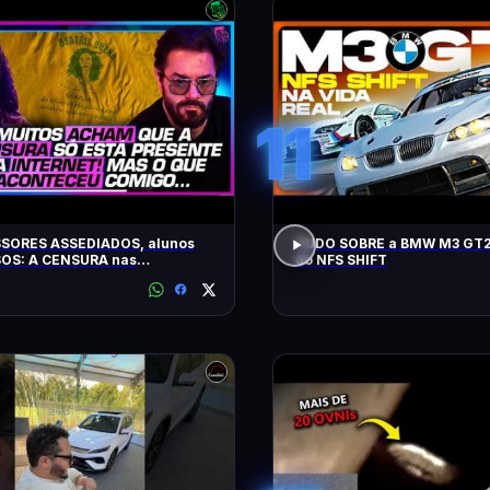
11
SORES ASSEDIADOS, alunos
TUDO SOBRE a BMW M3 GT2
OS: A CENSURA nas
do NFS SHIFT
idades - SÁVIO DI MAIO E
Z BUENO