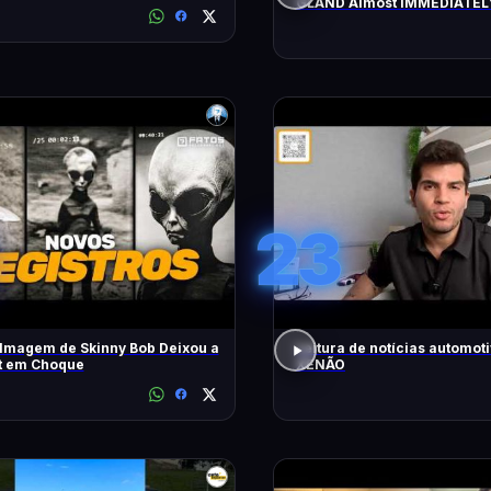
GLAND Almost IMMEDIATEL
All Negative Blockages | 43
23
lmagem de Skinny Bob Deixou a
Leitura de notícias automot
et em Choque
XENÃO