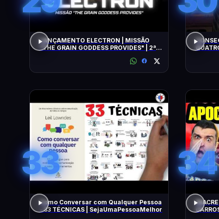
29
30
LANÇAMENTO ELECTRON | MISSÃO
CONSEG
"THE GRAIN GODDESS PROVIDES" | 2ª
QUATRO
TENTATIVA
33
34
Como Conversar com Qualquer Pessoa
INACRE
- 33 TÉCNICAS | SejaUmaPessoaMelhor
CARROS
BARATO