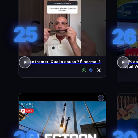
25
26
Olho tremer. Qual a causa ? É normal ?
90% da
Aqui! V
També