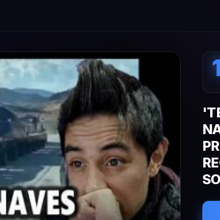
'T
NA
PR
RE
S