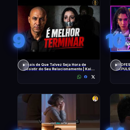
9
10
Sinais de Que Talvez Seja Hora de
PROFES
Desistir do Seu Relacionamento | Kaio
EXPULS
Nardel
univers
BEATRI