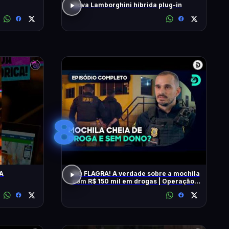
Nova Lamborghini híbrida plug-in
8
A
NO FLAGRA! A verdade sobre a mochila
com R$ 150 mil em drogas | Operação
Fronteira Brasil