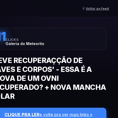
Voltar ao feed
11
CLICKS
Galeria do Meteorito
EVE RECUPERAÇÇÃO DE
VES E CORPOS' - ESSA É A
OVA DE UM OVNI
CUPERADO? + NOVA MANCHA
OLAR
CLIQUE PRA LER
e volte pra ver mais links »