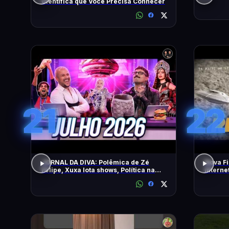
Científica que Você Precisa Conhecer
21
22
JORNAL DA DIVA: Polêmica de Zé
Nova Fi
Felipe, Xuxa lota shows, Política na
Intern
DiaTV