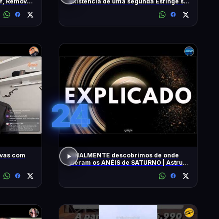
Y, Remove
existência de uma segunda Esfinge sob
2 Hz
as pirâmides
24
ivas com
FINALMENTE descobrimos de onde
vieram os ANÉIS de SATURNO | Astrum
Brasil