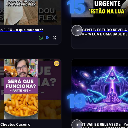
15
Song Pro FLEX - o que mudou??
URGENTE: ESTUDO REVELA 
LUA - 'A LUA É UMA BASE DE
CHEGAM NA TERRA EM 20 
19
 Cheetos Caseiro
DMT Will BE RELEASED in Y