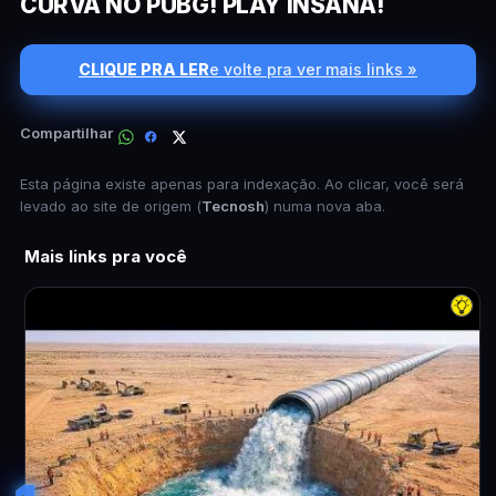
CURVA NO PUBG! PLAY INSANA!
CLIQUE PRA LER
e volte pra ver mais links »
Compartilhar
Esta página existe apenas para indexação. Ao clicar, você será
levado ao site de origem (
Tecnosh
) numa nova aba.
Mais links pra você