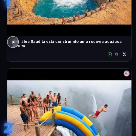
1
A Arábia Saudita está construindo uma rodovia aquática
oculta
2