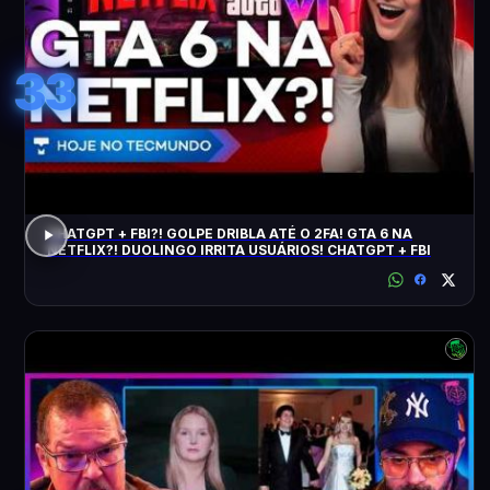
33
CHATGPT + FBI?! GOLPE DRIBLA ATÉ O 2FA! GTA 6 NA
NETFLIX?! DUOLINGO IRRITA USUÁRIOS! CHATGPT + FBI