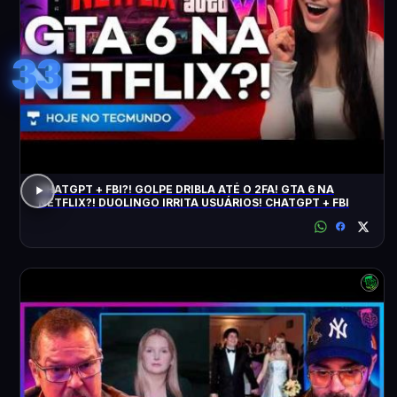
33
CHATGPT + FBI?! GOLPE DRIBLA ATÉ O 2FA! GTA 6 NA
NETFLIX?! DUOLINGO IRRITA USUÁRIOS! CHATGPT + FBI