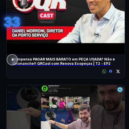
33
Compensa PAGAR MAIS BARATO em PEÇA USADA? Não é
desmanche!! QRCast com Renova Ecopeças | T2 - EP2