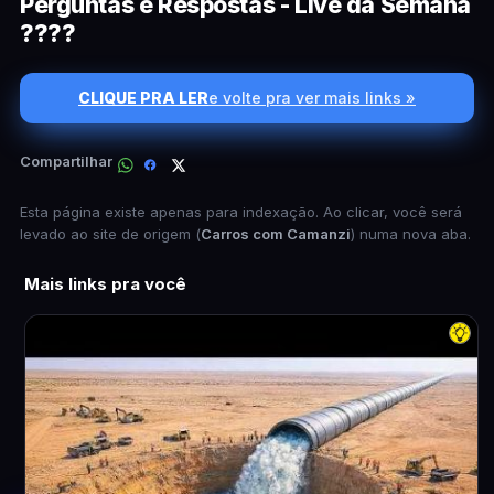
Perguntas e Respostas - Live da Semana
????
CLIQUE PRA LER
e volte pra ver mais links »
Compartilhar
Esta página existe apenas para indexação. Ao clicar, você será
levado ao site de origem (
Carros com Camanzi
) numa nova aba.
Mais links pra você