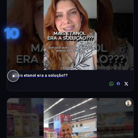
10
Mais etanol era a solução??