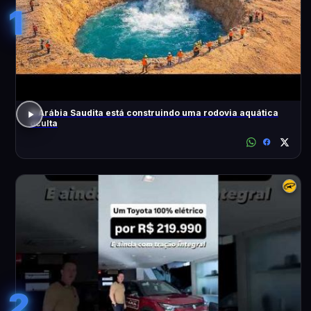
1
A Arábia Saudita está construindo uma rodovia aquática
oculta
2