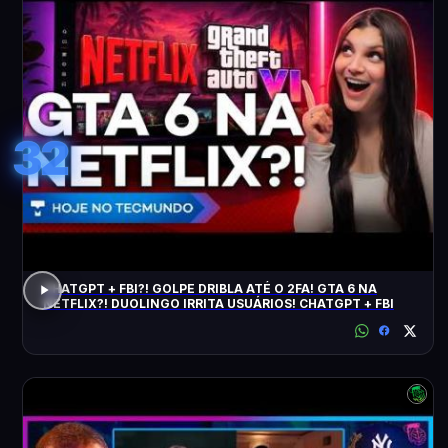
32
CHATGPT + FBI?! GOLPE DRIBLA ATÉ O 2FA! GTA 6 NA
NETFLIX?! DUOLINGO IRRITA USUÁRIOS! CHATGPT + FBI