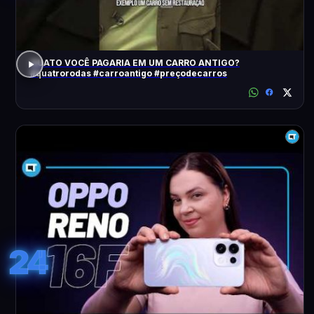
QUATO VOCÊ PAGARIA EM UM CARRO ANTIGO?
#quatrorodas #carroantigo #preçodecarros
24