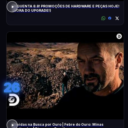
ESQUENTA 8.8! PROMOÇÕES DE HARDWARE E PEÇAS HOJE!
(HORA DO UPGRADE!)
26
Dúvidas na Busca por Ouro | Febre do Ouro: Minas