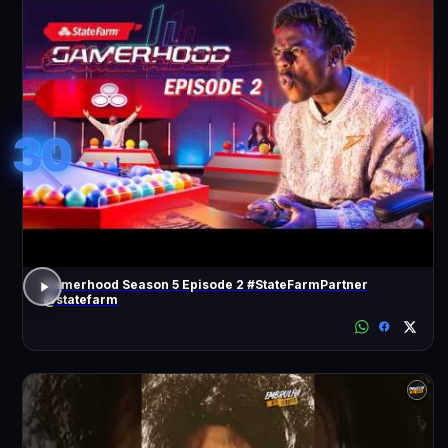
30
Gamerhood Season 5 Episode 2 #StateFarmPartner
@statefarm