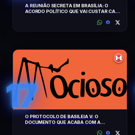
A REUNIÃO SECRETA EM BRASÍLIA: O
ACORDO POLÍTICO QUE VAI CUSTAR CARO
PARA A CLASSE MÉDIA
17
O PROTOCOLO DE BASILEIA V: O
DOCUMENTO QUE ACABA COM A
PRIVACIDADE BANCÁRIA ESTE MÊS