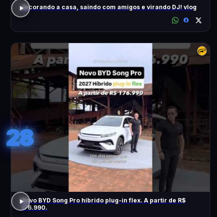
decorando a casa, saindo com amigos e virando DJ! vlog
28
Novo BYD Song Pro híbrido plug-in flex. A partir de R$
176.990.