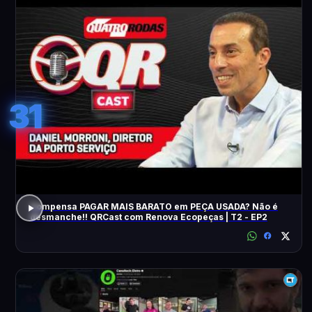
31
Compensa PAGAR MAIS BARATO em PEÇA USADA? Não é
desmanche!! QRCast com Renova Ecopeças | T2 - EP2