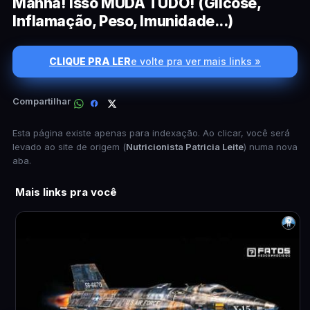
Manhã! Isso MUDA TUDO! (Glicose,
Inflamação, Peso, Imunidade...)
CLIQUE PRA LER
e volte pra ver mais links »
Compartilhar
Esta página existe apenas para indexação. Ao clicar, você será
levado ao site de origem (
Nutricionista Patricia Leite
) numa nova
aba.
Mais links pra você