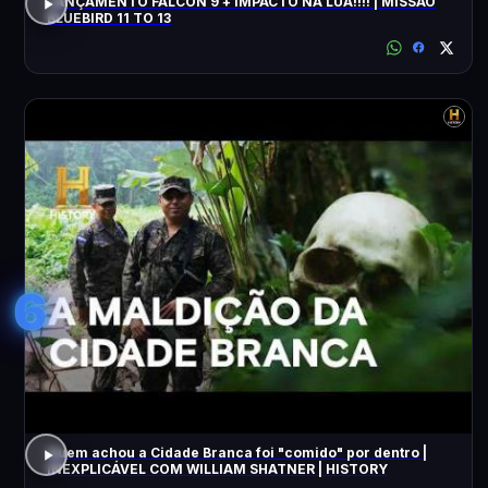
LANÇAMENTO FALCON 9 + IMPACTO NA LUA!!!! | MISSÃO
BLUEBIRD 11 TO 13
6
Quem achou a Cidade Branca foi "comido" por dentro |
INEXPLICÁVEL COM WILLIAM SHATNER | HISTORY