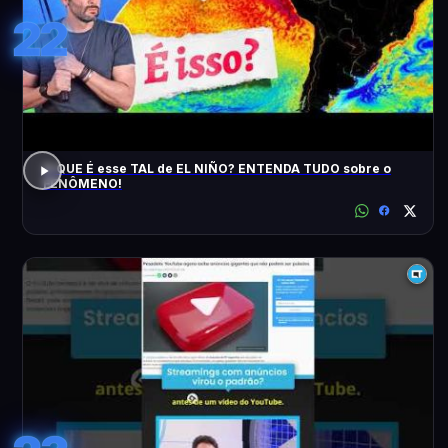
22
O QUE É esse TAL de EL NIÑO? ENTENDA TUDO sobre o
FENÔMENO!