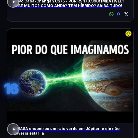
Novo Caoa-Changan CS75 - POR R$ 179.990! IMBATÍVEL?
BEBE MUITO? COMO ANDA? TEM HÍBRIDO? SAIBA TUDO!
16
A NASA encontrou um raio verde em Júpiter, e ele não
deveria estar lá