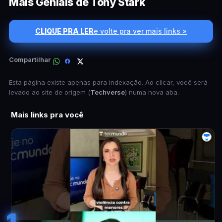
Mais Geniais de Tony Stark
CLIQUE PRA LER
e volte pra ver mais links »
Compartilhar
Esta página existe apenas para indexação. Ao clicar, você será
levado ao site de origem (
Techverse
) numa nova aba.
Mais links pra você
1