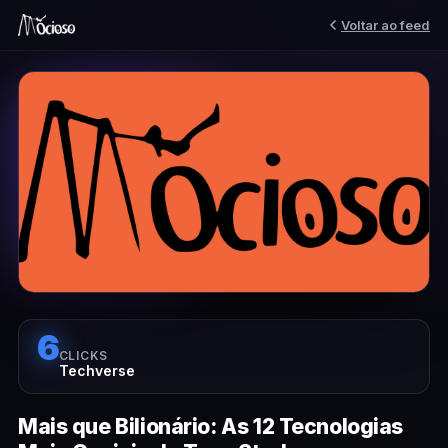
Voltar ao feed
6
CLICKS
Techverse
Mais que Bilionário: As 12 Tecnologias